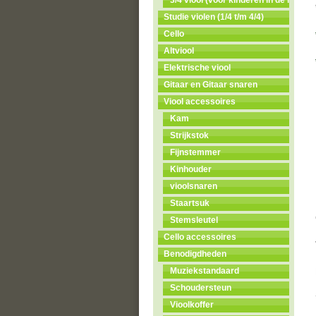
3/4 viool (voor kinderen in de leeftijd
Studie violen (1/4 t/m 4/4)
Cello
Altviool
Elektrische viool
Gitaar en Gitaar snaren
Viool accessoires
Kam
Strijkstok
Fijnstemmer
Kinhouder
vioolsnaren
Staartsuk
Stemsleutel
Cello accessoires
Benodigdheden
Muziekstandaard
Schoudersteun
Vioolkoffer