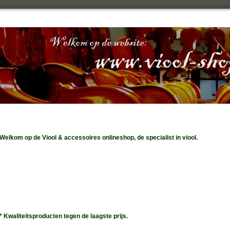
Welkom op de Viool & accessoires onlineshop, de specialist in viool.
MET 50% KORTING
d van 3 t/m 4)
d van 4 t/m 5)
d van 5t/m7)
 van 7 t/m 9)
* Kwaliteitsproducten tegen de laagste prijs.
 van 9 t/m 11)