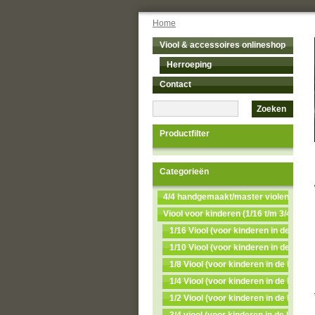
Home
Viool & accessoires onlineshop
Herroeping
Contact
Zoeken
Productfilter
Categorieën
4/4 handgemaakt/master violen NU 
Viool voor kinderen (1/16 t/m 3/4)
1/16 Viool (voor kinderen in de leeftij
1/10 Viool (voor kinderen in de leeftij
1/8 Viool (voor kinderen in de leeftij
1/4 Viool (voor kinderen in de leeftijd
1/2 Viool (voor kinderen in de leeftijd