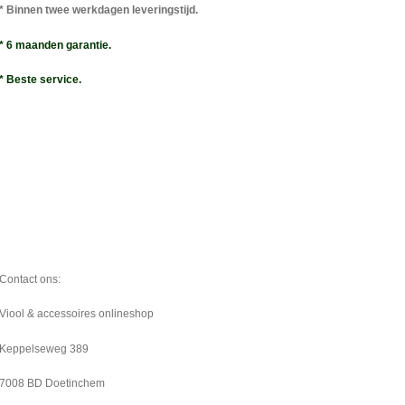
 van 11 t/m 13)
* Binnen twee werkdagen leveringstijd.
* 6 maanden garantie.
* Beste service.
Contact ons:
Viool & accessoires onlineshop
Keppelseweg 389
7008 BD Doetinchem