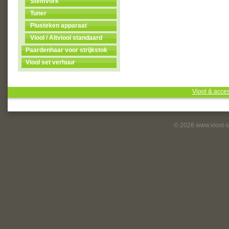
Stemvork
Tuner
Plusteken apparaat
Viool / Altviool standaard
Paardenhaar voor strijkstok
Viool set verhuur
Viool & acce
© 2026 www.viool-s