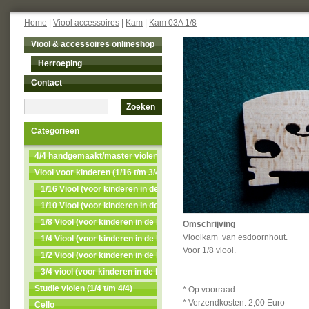
Home
|
Viool accessoires
|
Kam
|
Kam 03A 1/8
Viool & accessoires onlineshop
Herroeping
Contact
Zoeken
Categorieën
4/4 handgemaakt/master violen NU MET 50% KORTING
Viool voor kinderen (1/16 t/m 3/4)
1/16 Viool (voor kinderen in de leeftijd van 3 t/m 4)
1/10 Viool (voor kinderen in de leeftijd van 4 t/m 5)
1/8 Viool (voor kinderen in de leeftijd van 5t/m7)
Omschrijving
Vioolkam van esdoornhout.
1/4 Viool (voor kinderen in de leeftijd van 7 t/m 9)
Voor 1/8 viool.
1/2 Viool (voor kinderen in de leeftijd van 9 t/m 11)
3/4 viool (voor kinderen in de leeftijd van 11 t/m 13)
Studie violen (1/4 t/m 4/4)
* Op voorraad.
* Verzendkosten: 2,00 Euro
Cello