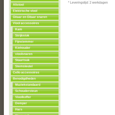
* Leveringstijd: 2 werkdagen
Altviool
Elektrische viool
Gitaar en Gitaar snaren
Viool accessoires
Kam
Strijkstok
Fijnstemmer
Kinhouder
vioolsnaren
Staartsuk
Stemsleutel
Cello accessoires
Benodigdheden
Muziekstandaard
Schoudersteun
Vioolkoffer
Demper
Hars