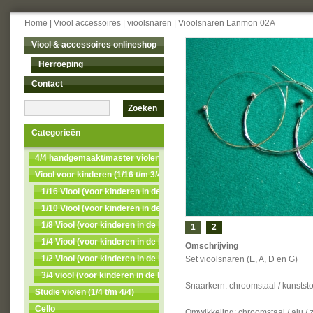
Home
|
Viool accessoires
|
vioolsnaren
|
Vioolsnaren Lanmon 02A
Viool & accessoires onlineshop
Herroeping
Contact
Zoeken
Categorieën
4/4 handgemaakt/master violen NU MET 50% KORTING
Viool voor kinderen (1/16 t/m 3/4)
1/16 Viool (voor kinderen in de leeftijd van 3 t/m 4)
1/10 Viool (voor kinderen in de leeftijd van 4 t/m 5)
1/8 Viool (voor kinderen in de leeftijd van 5t/m7)
1
2
1/4 Viool (voor kinderen in de leeftijd van 7 t/m 9)
Omschrijving
1/2 Viool (voor kinderen in de leeftijd van 9 t/m 11)
Set vioolsnaren (E, A, D en G)
3/4 viool (voor kinderen in de leeftijd van 11 t/m 13)
Snaarkern: chroomstaal / kunststo
Studie violen (1/4 t/m 4/4)
Cello
Omwikkeling: chroomstaal / alu / z