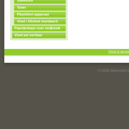
Stemvork
Tuner
Plusteken apparaat
Viool / Altviool standaard
Paardenhaar voor strijkstok
Viool set verhuur
Viool & acce
© 2026 www.viool-s