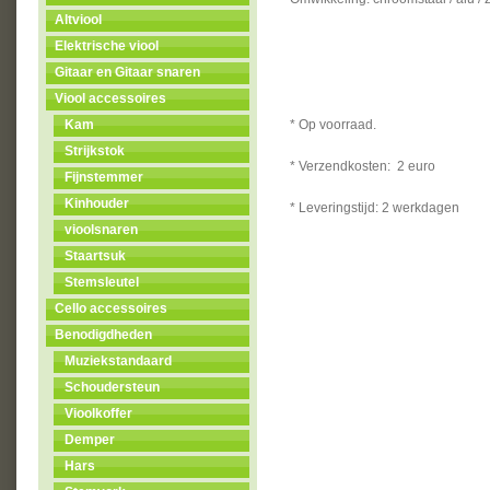
Altviool
Elektrische viool
Gitaar en Gitaar snaren
Viool accessoires
* Op voorraad.
Kam
Strijkstok
* Verzendkosten: 2 euro
Fijnstemmer
Kinhouder
* Leveringstijd: 2 werkdagen
vioolsnaren
Staartsuk
Stemsleutel
Cello accessoires
Benodigdheden
Muziekstandaard
Schoudersteun
Vioolkoffer
Demper
Hars