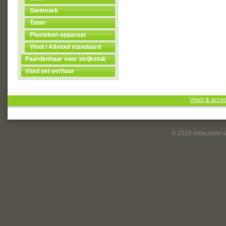
Stemvork
Tuner
Plusteken apparaat
Viool / Altviool standaard
Paardenhaar voor strijkstok
Viool set verhuur
Viool & acce
© 2026 www.viool-s