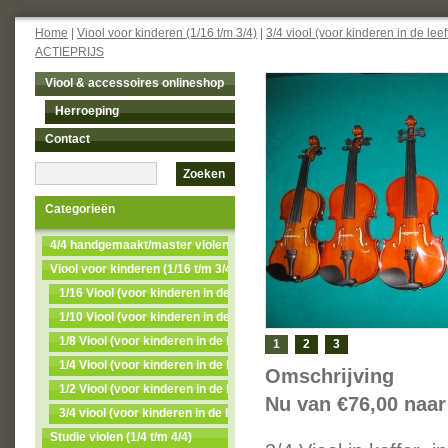
Home
|
Viool voor kinderen (1/16 t/m 3/4)
|
3/4 viool (voor kinderen in de leef
ACTIEPRIJS
Viool & accessoires onlineshop
Herroeping
Contact
Zoeken
Categorieën
4/4 handgemaakt/master violen NU MET 50% KORTING
Viool voor kinderen (1/16 t/m 3/4)
1/16 Viool (voor kinderen in de leeftijd van 3 t/m 4)
1/10 Viool (voor kinderen in de leeftijd van 4 t/m 5)
1/8 Viool (voor kinderen in de leeftijd van 5t/m7)
1
2
3
1/4 Viool (voor kinderen in de leeftijd van 7 t/m 9)
Omschrijving
1/2 Viool (voor kinderen in de leeftijd van 9 t/m 11)
Nu van €76,00 naar
3/4 viool (voor kinderen in de leeftijd van 11 t/m 13)
Studie violen (1/4 t/m 4/4)