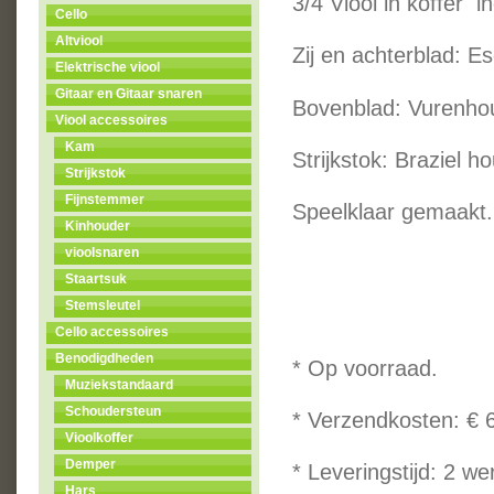
3/4 Viool in koffer i
Cello
Altviool
Zij en achterblad: E
Elektrische viool
Gitaar en Gitaar snaren
Bovenblad: Vurenho
Viool accessoires
Kam
Strijkstok: Braziel 
Strijkstok
Fijnstemmer
Speelklaar gemaakt.
Kinhouder
vioolsnaren
Staartsuk
Stemsleutel
Cello accessoires
Benodigdheden
* Op voorraad.
Muziekstandaard
Schoudersteun
* Verzendkosten: € 
Vioolkoffer
Demper
* Leveringstijd: 2 w
Hars